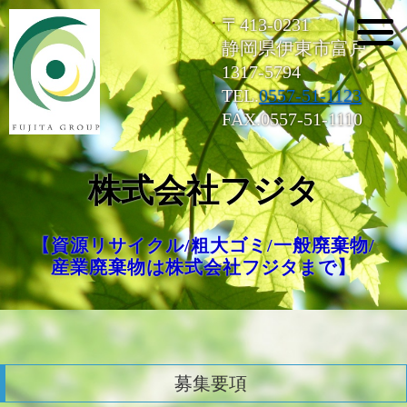
〒413-0231
静岡県伊東市富戸
1317-5794
TEL.
0557-51-1123
FAX.0557-51-1110
株式会社フジタ
【資源リサイクル/粗大ゴミ/一般廃棄物/
産業廃棄物は株式会社フジタまで】
募集要項